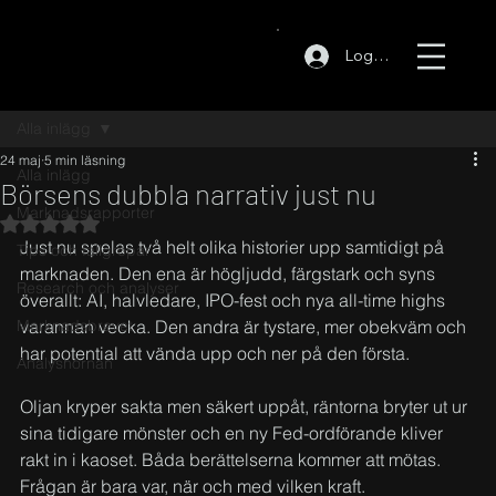
Logga in
Alla inlägg
24 maj
5 min läsning
Alla inlägg
Börsens dubbla narrativ just nu
Marknadsrapporter
Betygsatt till NaN av 5 stjärnor.
Just nu spelas två helt olika historier upp samtidigt på 
Tips och fallgropar
marknaden. Den ena är högljudd, färgstark och syns 
Research och analyser
överallt: AI, halvledare, IPO-fest och nya all-time highs 
Marknadsbrevet
varannan vecka. Den andra är tystare, mer obekväm och 
har potential att vända upp och ner på den första.
Analyshörnan
Oljan kryper sakta men säkert uppåt, räntorna bryter ut ur 
sina tidigare mönster och en ny Fed-ordförande kliver 
rakt in i kaoset. Båda berättelserna kommer att mötas. 
Frågan är bara var, när och med vilken kraft.