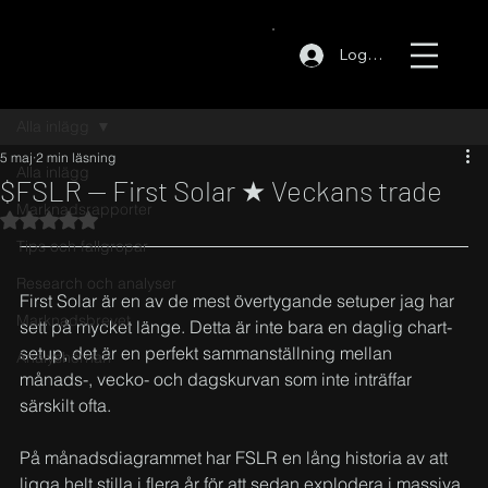
Logga in
Alla inlägg
5 maj
2 min läsning
Alla inlägg
$FSLR — First Solar ★ Veckans trade
Marknadsrapporter
Betygsatt till NaN av 5 stjärnor.
Tips och fallgropar
Research och analyser
First Solar är en av de mest övertygande setuper jag har 
Marknadsbrevet
sett på mycket länge. Detta är inte bara en daglig chart-
setup, det är en perfekt sammanställning mellan 
Analyshörnan
månads-, vecko- och dagskurvan som inte inträffar 
särskilt ofta.
På månadsdiagrammet har FSLR en lång historia av att 
ligga helt stilla i flera år för att sedan explodera i massiva 