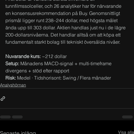
tunnfilmssolceller, och 26 analytiker har för närvarande 
en konsensusrekommendation på Buy. Genomsnittligt 
prismål ligger runt 238–244 dollar, med högsta målet 
ända upp till 303 dollar. Aktien handlas just nu i de lägre 
200-dollarsnivåerna. Det handlar alltså om att köpa ett 
fundamentalt starkt bolag till tekniskt översålda nivåer.
Nuvarande kurs:
 ~212 dollar
Setup:
 Månadens MACD-signal + multi-timeframe 
divergens + stöd efter rapport
Risk:
 Medel · Tidshorisont: Swing / Flera månader
Analyshörnan
Visa alla
Senaste inlägg