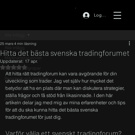
Logga in
Alla inlägg
25 mars
4 min läsning
Alla inlägg
Hitta det bästa svenska tradingforumet
Marknadsrapporter
Uppdaterat:
17 apr.
Betygsatt till NaN av 5 stjärnor.
Tips och fallgropar
Att hitta rätt tradingforum kan vara avgörande för din 
Research och analyser
utveckling som trader. Jag vet själv hur mycket det 
betyder att ha en plats där man kan diskutera strategier, 
Marknadsbrevet
ställa frågor och få stöd från likasinnade. I den här 
Analyshörnan
artikeln delar jag med mig av mina erfarenheter och tips 
för att du ska kunna hitta det bästa svenska 
tradingforumet för just dig.
Varför välja ett svenskt tradingforum?