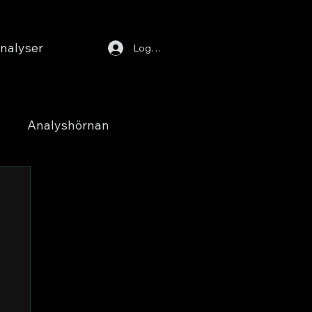
nalyser
Logga in
Analyshörnan