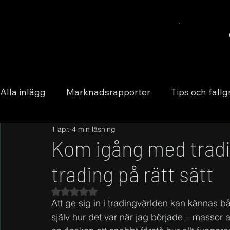
Alla inlägg
Marknadsrapporter
Tips och fallg
1 apr.
4 min läsning
Kom igång med tradi
trading på rätt sätt
Betygsatt till NaN av 5 stjärnor.
Att ge sig in i tradingvärlden kan kännas
själv hur det var när jag började – massor