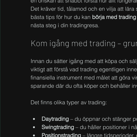
en önskan att snabbt förstå hur allt fungera
Det kräver tid, tålamod och en vilja att lär
bästa tips för hur du kan 
börja med trading
nästa steg i din tradingresa.
Kom igång med trading – gru
Innan du sätter igång med att köpa och sälja
viktigt att förstå vad trading egentligen in
finansiella instrument med målet att göra vins
sparande där du ofta köper och behåller inv
Det finns olika typer av trading:
Daytrading
 – du öppnar och stänger p
Swingtrading
 – du håller positioner i n
Positionstrading
 – längre tidsperioder, 