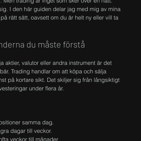
r. Men trading är inget som sker över en natt. 
a sig. I den här guiden delar jag med mig av mina 
 på rätt sätt, oavsett om du är helt ny eller vill ta 
nderna du måste förstå
 aktier, valutor eller andra instrument är det 
nebär. Trading handlar om att köpa och sälja 
t på kortare sikt. Det skiljer sig från långsiktigt 
esteringar under flera år.
ositioner samma dag.
ågra dagar till veckor.
ofta veckor till månader.