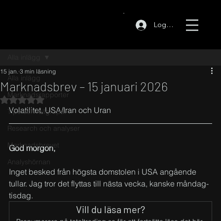
Logga in
Alla inlägg
15 jan.
3 min läsning
Alla inlägg
Marknadsbrev – 15 januari 2026
Marknadsrapporter
Betygsatt till NaN av 5 stjärnor.
Volatilitet, USA/Iran och Uran
Tips och fallgropar
Research och analyser
Marknadsbrevet
God morgon,
Analyshörnan
Inget besked från högsta domstolen i USA angående 
tullar. Jag tror det flyttas till nästa vecka, kanske måndag-
tisdag.
Vill du läsa mer?