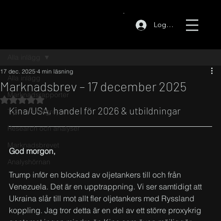
Logga in
Alla inlägg
17 dec. 2025
4 min läsning
Alla inlägg
Marknadsbrev – 17 december 2025
Marknadsrapporter
Betygsatt till NaN av 5 stjärnor.
Kina/USA, handel för 2026 & utbildningar
Tips och fallgropar
Research och analyser
Marknadsbrevet
God morgon,
Analyshörnan
Trump inför en blockad av oljetankers till och från 
Venezuela. Det är en upptrappning. Vi ser samtidigt att 
Ukraina slår till mot allt fler oljetankers med Ryssland 
koppling. Jag tror detta är en del av ett större proxykrig 