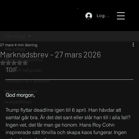
Logga in
Alla inlägg
27 mars
4 min läsning
Alla inlägg
Marknadsbrev – 27 mars 2026
Marknadsrapporter
Betygsatt till NaN av 5 stjärnor.
TGIF
Tips och fallgropar
Research och analyser
Marknadsbrevet
God morgon,
Analyshörnan
Trump flyttar deadline igen till 6 april. Han hävdar att 
samtal går bra. Är det det sant eller slår han till i alla fall? 
Ingen vet, det får man ge honom. Hans Roy Cohn 
inspirerade sätt förvilla och skapa kaos fungerar. Ingen 