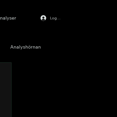
nalyser
Logga in
Analyshörnan