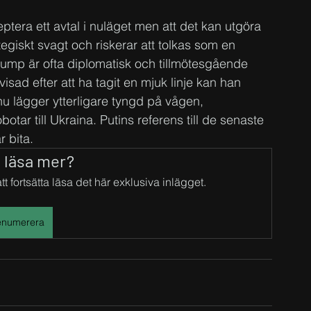
eptera ett avtal i nuläget men att det kan utgöra 
tegiskt svagt och riskerar att tolkas som en 
rump är ofta diplomatisk och tillmötesgående 
isad efter att ha tagit en mjuk linje kan han 
nu lägger ytterligare tyngd på vågen, 
ar till Ukraina. Putins referens till de senaste 
 bita.
u läsa mer?
t fortsätta läsa det här exklusiva inlägget.
enumerera