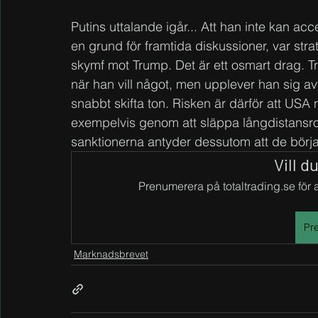
Putins uttalande igår... Att han inte kan acc
en grund för framtida diskussioner, var stra
skymf mot Trump. Det är ett osmart drag. T
när han vill något, men upplever han sig avv
snabbt skifta ton. Risken är därför att USA 
exempelvis genom att släppa långdistansrobot
sanktionerna antyder dessutom att de börjar
Vill d
Prenumerera på totaltrading.se för at
Pr
Marknadsbrevet