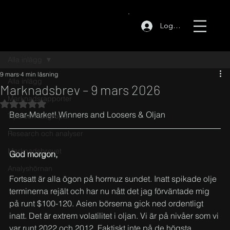
Logga in
Alla inlägg
9 mars
4 min läsning
Alla inlägg
Marknadsbrev – 9 mars 2026
Marknadsrapporter
Betygsatt till NaN av 5 stjärnor.
Bear-Market! Winners and Loosers & Oljan
Tips och fallgropar
Research och analyser
Marknadsbrevet
God morgon,
Analyshörnan
Fortsatt är alla ögon på hormuz sundet. Inatt spikade olje 
terminerna rejält och har nu nått det jag förväntade mig 
på runt $100-120. Asien börserna gick ned ordentligt 
inatt. Det är extrem volatilitet i oljan. Vi är på nivåer som vi 
var runt 2022 och 2012. Faktiskt inte på de högsta 