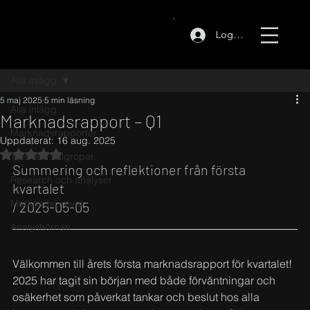
Logga in
Alla inlägg
5 maj 2025
5 min läsning
Alla inlägg
Marknadsrapport – Q1
Marknadsrapporter
Uppdaterat:
16 aug. 2025
Betygsatt till NaN av 5 stjärnor.
Tips och fallgropar
Summering och reflektioner från första 
Research och analyser
kvartalet 
Marknadsbrevet
/ 2025-05-05
Analyshörnan
Välkommen till årets första marknadsrapport för kvartalet! 
2025 har tagit sin början med både förväntningar och 
osäkerhet som påverkat tankar och beslut hos alla 