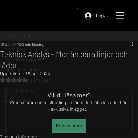
Logga in
Alla inlägg
19 feb. 2025
3 min läsning
Alla inlägg
Teknisk Analys – Mer än bara linjer och
Marknadsrapporter
lådor
Tips och fallgropar
Uppdaterat:
16 apr. 2025
Betygsatt till NaN av 5 stjärnor.
Research och analyser
Marknadsbrevet
Vill du läsa mer?
Analyshörnan
Prenumerera på totaltrading.se för att fortsätta läsa det här 
exklusiva inlägget.
Prenumerera
Tips och fallgropar