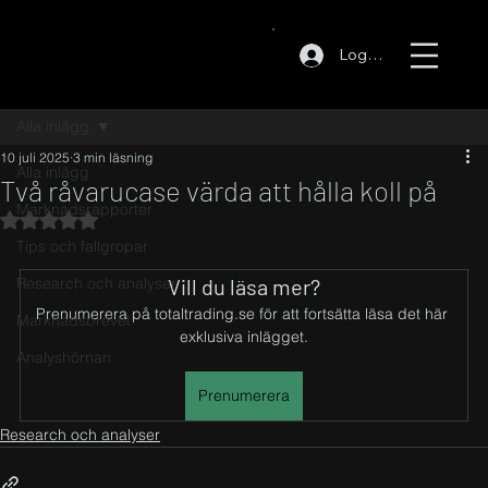
Logga in
Alla inlägg
10 juli 2025
3 min läsning
Alla inlägg
Två råvarucase värda att hålla koll på
Marknadsrapporter
Betygsatt till NaN av 5 stjärnor.
Tips och fallgropar
Research och analyser
Vill du läsa mer?
Prenumerera på totaltrading.se för att fortsätta läsa det här 
Marknadsbrevet
exklusiva inlägget.
Analyshörnan
Prenumerera
Research och analyser