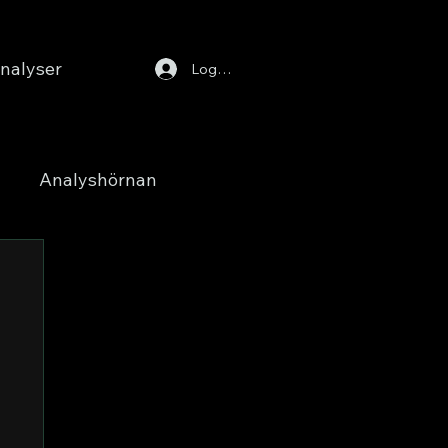
nalyser
Logga in
Analyshörnan