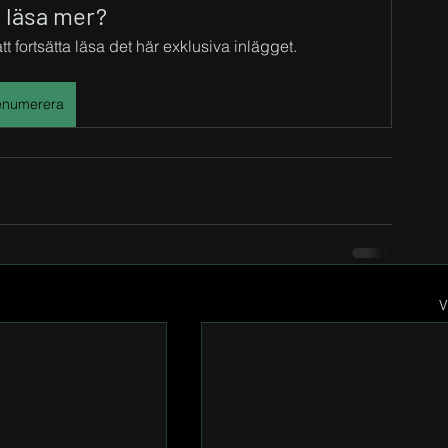
u läsa mer?
t fortsätta läsa det här exklusiva inlägget.
enumerera
V