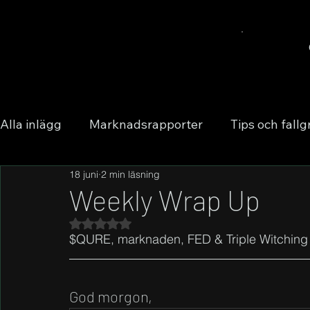
Alla inlägg
Marknadsrapporter
Tips och fallg
18 juni
2 min läsning
Weekly Wrap Up
Betygsatt till NaN av 5 stjärnor.
$QURE, marknaden, FED & Triple Witching
God morgon,