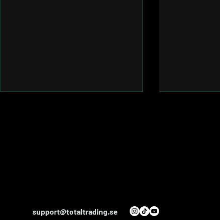
Weekly Wrap Up
Marknadsbre
support@totaltrading.se