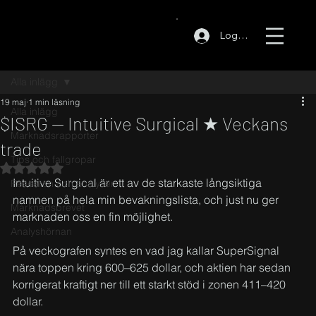
Logga in
Alla inlägg
19 maj
1 min läsning
Alla inlägg
$ISRG — Intuitive Surgical ★ Veckans
Marknadsrapporter
trade
Tips och fallgropar
Betygsatt till NaN av 5 stjärnor.
Intuitive Surgical är ett av de starkaste långsiktiga 
Research och analyser
namnen på hela min bevakningslista, och just nu ger 
Marknadsbrevet
marknaden oss en fin möjlighet.
Analyshörnan
På veckografen syntes en vad jag kallar SuperSignal 
nära toppen kring 600–625 dollar, och aktien har sedan 
korrigerat kraftigt ner till ett starkt stöd i zonen 411–420 
dollar.