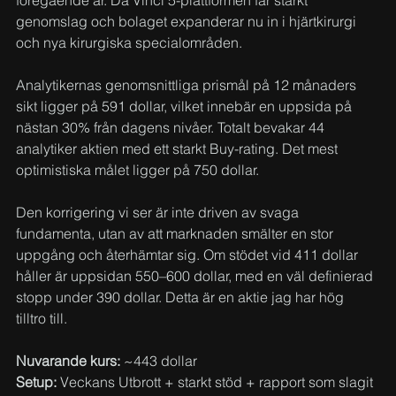
föregående år. Da Vinci 5-plattformen får starkt 
genomslag och bolaget expanderar nu in i hjärtkirurgi 
och nya kirurgiska specialområden.
Analytikernas genomsnittliga prismål på 12 månaders 
sikt ligger på 591 dollar, vilket innebär en uppsida på 
nästan 30% från dagens nivåer. Totalt bevakar 44 
analytiker aktien med ett starkt Buy-rating. Det mest 
optimistiska målet ligger på 750 dollar.
Den korrigering vi ser är inte driven av svaga 
fundamenta, utan av att marknaden smälter en stor 
uppgång och återhämtar sig. Om stödet vid 411 dollar 
håller är uppsidan 550–600 dollar, med en väl definierad 
stopp under 390 dollar. Detta är en aktie jag har hög 
tilltro till.
Nuvarande kurs:
 ~443 dollar
Setup:
 Veckans Utbrott + starkt stöd + rapport som slagit 