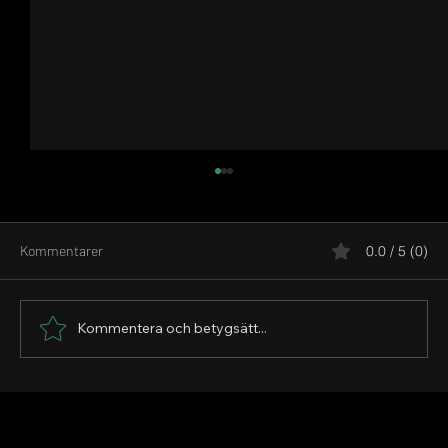
Kommentarer
0.0 / 5 (0)
Kommentera och betygsätt...
Veckans Wrap up av råvarumarknaden