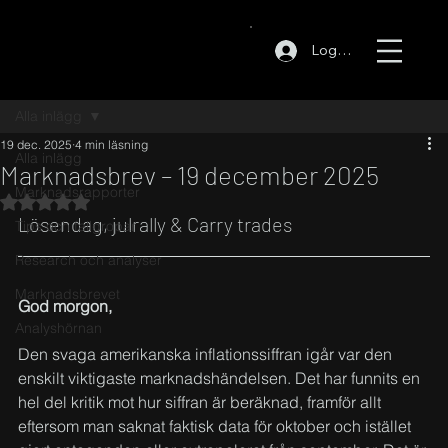
Logga in
Alla inlägg
19 dec. 2025
4 min läsning
Alla inlägg
Marknadsbrev – 19 december 2025
Marknadsrapporter
Betygsatt till NaN av 5 stjärnor.
Lösendag, julrally & Carry trades
Tips och fallgropar
Research och analyser
Marknadsbrevet
God morgon,
Analyshörnan
Den svaga amerikanska inflationssiffran igår var den 
enskilt viktigaste marknadshändelsen. Det har funnits en 
hel del kritik mot hur siffran är beräknad, framför allt 
eftersom man saknat faktisk data för oktober och istället 