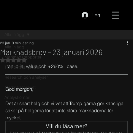
Logga in
Alla inlägg
23 jan.
3 min läsning
Alla inlägg
Marknadsbrev – 23 januari 2026
Marknadsrapporter
Betygsatt till NaN av 5 stjärnor.
Iran, olja, value och +260% i case. 
Tips och fallgropar
Research och analyser
Marknadsbrevet
God morgon,
Analyshörnan
Det är snart helg och vi vet att Trump gärna gör känsliga 
saker på helgerna för att inte störa marknaderna för 
mycket.
Vill du läsa mer?