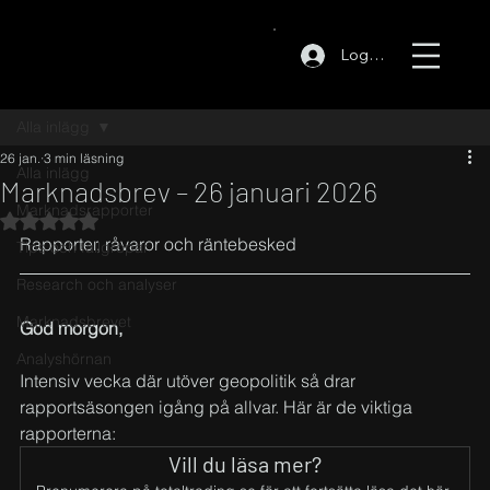
Logga in
Alla inlägg
26 jan.
3 min läsning
Alla inlägg
Marknadsbrev – 26 januari 2026
Marknadsrapporter
Betygsatt till NaN av 5 stjärnor.
Rapporter, råvaror och räntebesked 
Tips och fallgropar
Research och analyser
Marknadsbrevet
God morgon,
Analyshörnan
Intensiv vecka där utöver geopolitik så drar 
rapportsäsongen igång på allvar. Här är de viktiga 
rapporterna:
Vill du läsa mer?